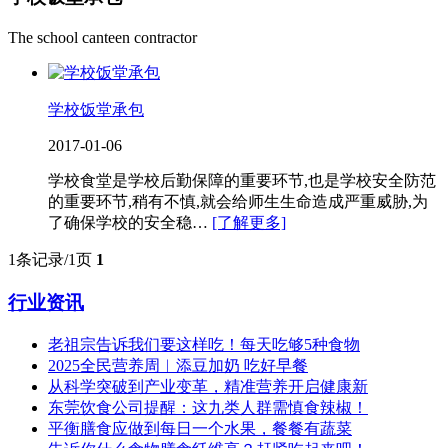
The school canteen contractor
学校饭堂承包
2017-01-06
学校食堂是学校后勤保障的重要环节,也是学校安全防范
的重要环节,稍有不慎,就会给师生生命造成严重威胁,为
了确保学校的安全稳…
[了解更多]
1条记录/1页
1
行业资讯
老祖宗告诉我们要这样吃！每天吃够5种食物
2025全民营养周︱添豆加奶 吃好早餐
从科学突破到产业变革，精准营养开启健康新
东莞饮食公司提醒：这九类人群需慎食辣椒！
平衡膳食应做到每日一个水果，餐餐有蔬菜
告诉你什么食物膳食纤维高？赶紧吃起来吧！